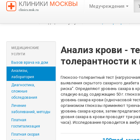
КЛИНИКИ
МОСКВЫ
Медучреждения
clinics.msk.ru
Клиники Москвы
/
Медицинские услуги
/
Анализы, лаборатория
/
Ана
Анализ крови - т
МЕДИЦИНСКИЕ
УСЛУГИ
толерантности к
Вызов врача на дом
Анализы,
лаборатория
Глюкозо-толерантный тест (нагрузочная
выявления скрытого сахарного диабета 
Диагностика,
риска". Определяют уровень сахара в к
сложные
сладкую воду, содержащию 50 г. глюкоз
обследования
уровень сахара крови (одночасовой тест
организмом глюкозы применяют трехча
Лечение
уровень сахара крови, затем предлагают
заболеваний, методы
уровня сахара в крови проводят три раз
Платная
часа). Исследование проводится в амбу
госпитализация
Платная скорая