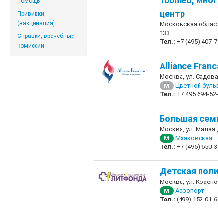
100med, мно
помощь
центр
Прививки
(вакцинация)
Московская област
133
Справки, врачебные
Тел.:
+7 (495) 407-7
комиссии
Alliance Fran
Москва, ул. Садова
Цветной буль
М
Тел.:
+7 495 694-52
Большая сем
Москва, ул. Малая 
Маяковская
М
Тел.:
+7 (495) 650-3
Детская пол
Москва, ул. Красно
Аэропорт
М
Тел.:
(499) 152-01-6